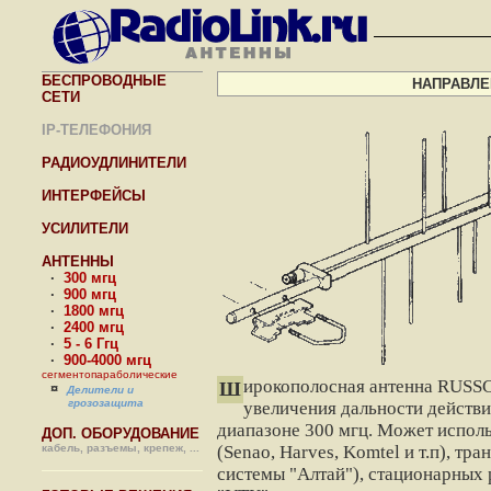
БЕСПРОВОДНЫЕ
НАПРАВЛЕ
СЕТИ
IP-ТЕЛЕФОНИЯ
РАДИОУДЛИНИТЕЛИ
ИНТЕРФЕЙСЫ
УСИЛИТЕЛИ
АНТЕННЫ
·
300 мгц
·
900 мгц
·
1800 мгц
·
2400 мгц
·
5 - 6 Ггц
·
900-4000 мгц
сегментопараболические
ирокополосная антенна RUSS
Ш
¤
Делители и
грозозащита
увеличения дальности действ
диапазоне 300 мгц. Может испол
ДОП. ОБОРУДОВАНИЕ
кабель, разъемы, крепеж, ...
(Senao, Harves, Komtel и т.п), т
системы "Алтай"), стационарных 