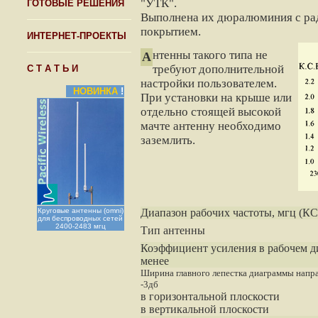
"УТК".
ГОТОВЫЕ РЕШЕНИЯ
Выполнена их дюралюминия с ра
покрытием.
ИНТЕРНЕТ-ПРОЕКТЫ
нтенны такого типа не
А
требуют дополнительной
С Т А Т Ь И
настройки пользователем.
НОВИНКА
!
При установки на крыше или
отдельно стоящей высокой
мачте антенну необходимо
заземлить.
Круговые антенны (omni)
Диапазон рабочих частоты, мгц (КС
для беспроводных сетей
2400-2483 мгц
Тип антенны
Коэффициент усиления в рабочем ди
менее
Ширина главного лепестка диаграммы напр
-3дб
в горизонтальной плоскости
в вертикальной плоскости