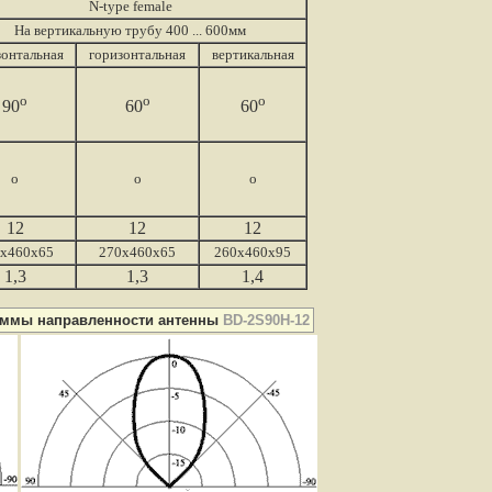
N-type female
На вертикальную трубу 400 ... 600мм
зонтальная
горизонтальная
вертикальная
о
о
o
90
60
60
о
о
o
12
12
12
x460x65
270x460x65
260x460x95
1,3
1,3
1,4
аммы направленности антенны
BD-2S90H-12