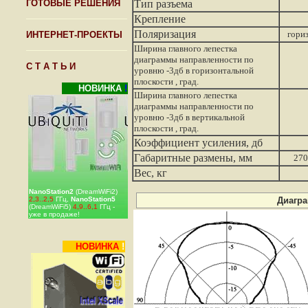
ГОТОВЫЕ РЕШЕНИЯ
Тип разъема
Крепление
Поляризация
гори
ИНТЕРНЕТ-ПРОЕКТЫ
Ширина главного лепестка
диаграммы направленности по
С Т А Т Ь И
уровню -3дб в горизонтальной
плоскости , град.
НОВИНКА
!
Ширина главного лепестка
диаграммы направленности по
уровню -3дб в вертикальной
плоскости , град.
Коэффициент усиления, дб
Габаритные размены, мм
270
Вес, кг
NanoStation2
(DreamWiFi2)
2,3..2,5
ГГц,
NanoStation5
Диагр
(DreamWiFi5)
4,9..6,1
ГГц -
уже в продаже!
НОВИНКА
!