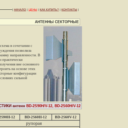
|
НАЧАЛО
|
ЦЕНЫ
|
КАК КУПИТЬ?
|
КОНТАКТЫ
|
АНТЕННЫ СЕКТОРНЫЕ
схема в сочетании с
буждения позволила
рамму направленности. В
и практически
излучения вне основного
строить на основе этих
кторные конфигурации
условиях сильной
СТИКИ антенн
BD-2S90H/V-12, BD-2S60H/V-12
2S90H-12
BD-2S60H-12
BD-2S60V-12
рупорая