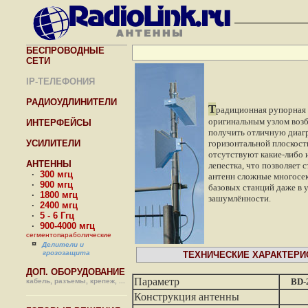
БЕСПРОВОДНЫЕ
СЕТИ
IP-ТЕЛЕФОНИЯ
РАДИОУДЛИНИТЕЛИ
Т
радиционная рупорная 
оригинальным узлом воз
ИНТЕРФЕЙСЫ
получить отличную диаг
УСИЛИТЕЛИ
горизонтальной плоскост
отсутствуют какие-либо 
АНТЕННЫ
лепестка, что позволяет 
·
300 мгц
антенн сложные многосе
·
900 мгц
базовых станций даже в 
·
1800 мгц
зашумлённости.
·
2400 мгц
·
5 - 6 Ггц
·
900-4000 мгц
сегментопараболические
¤
Делители и
грозозащита
ТЕХНИЧЕСКИЕ ХАРАКТЕРИ
ДОП. ОБОРУДОВАНИЕ
Параметр
BD-
кабель, разъемы, крепеж, ...
Конструкция антенны