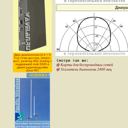
Диагр
Двух диапазонная (2,4 + 5
Ггц) точка доступа, клиент,
Смотри так же:
мост, репитер 802.11a/b/g с
поддержкой multi SSID и
@
Карты для беспроводных сетей
двумя радиомодулями
@
Усилители диапазона 2400 мгц
(Dual RF)
НОВИНКА
!
Круговые антенны (omni)
для беспроводных сетей